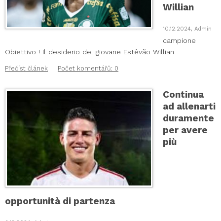
Willian
10.12.2024, Admin
campione
Obiettivo ! Il desiderio del giovane Estêvão Willian
Přečíst článek
Počet komentářů: 0
Continua
ad allenarti
duramente
per avere
più
opportunità di partenza