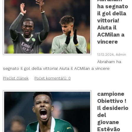
ha segnato
il gol della
vittoria!
Aiuta il
ACMilan a
vincere
13.12.2024, Admin
Abraham ha
segnato il gol della vittoria! Aiuta il ACMilan a vincere
Přečíst článek
Počet komentářů: 0
campione
Obiettivo !
Il desiderio
del
giovane
Estêvão