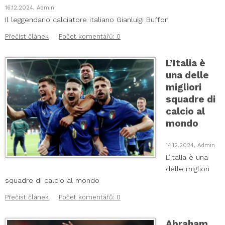
16.12.2024, Admin
Il leggendario calciatore italiano Gianluigi Buffon
Přečíst článek
Počet komentářů: 0
L’Italia è
una delle
migliori
squadre di
calcio al
mondo
14.12.2024, Admin
L’Italia è una
delle migliori
squadre di calcio al mondo
Přečíst článek
Počet komentářů: 0
Abraham