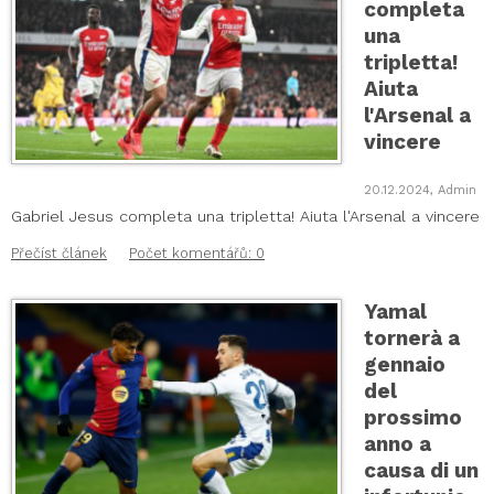
completa
una
tripletta!
Aiuta
l'Arsenal a
vincere
20.12.2024, Admin
Gabriel Jesus completa una tripletta! Aiuta l'Arsenal a vincere
Přečíst článek
Počet komentářů: 0
Yamal
tornerà a
gennaio
del
prossimo
anno a
causa di un