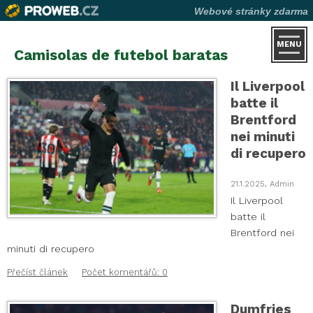
Webové stránky zdarma
MENU
Camisolas de futebol baratas
Il Liverpool
batte il
Brentford
nei minuti
di recupero
21.1.2025, Admin
Il Liverpool
batte il
Brentford nei
minuti di recupero
Přečíst článek
Počet komentářů: 0
Dumfries