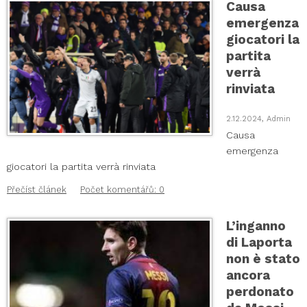
Causa
emergenza
giocatori la
partita
verrà
rinviata
2.12.2024, Admin
Causa
emergenza
giocatori la partita verrà rinviata
Přečíst článek
Počet komentářů: 0
L’inganno
di Laporta
non è stato
ancora
perdonato