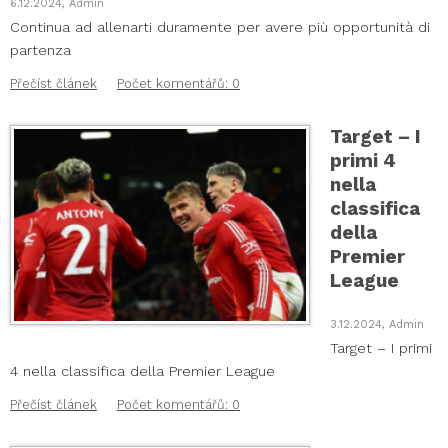
6.12.2024, Admin
Continua ad allenarti duramente per avere più opportunità di
partenza
Přečíst článek
Počet komentářů: 0
Target – I
primi 4
nella
classifica
della
Premier
League
3.12.2024, Admin
Target – I primi
4 nella classifica della Premier League
Přečíst článek
Počet komentářů: 0