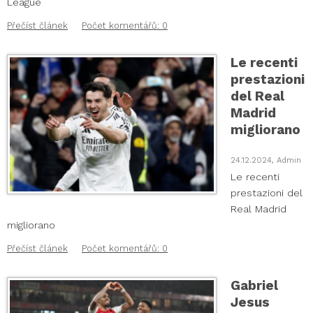
League
Přečíst článek
Počet komentářů: 0
Le recenti
prestazioni
del Real
Madrid
migliorano
24.12.2024, Admin
Le recenti
prestazioni del
Real Madrid
migliorano
Přečíst článek
Počet komentářů: 0
Gabriel
Jesus