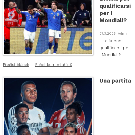
qualificarsi
per i
Mondiali?
27.3.2026, Admin
L'Italia può
qualificarsi per
i Mondiali?
Přečíst článek
Počet komentářů: 0
Una partita