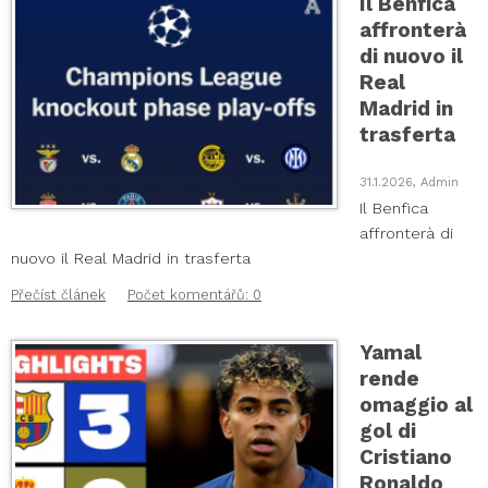
Il Benfica
affronterà
di nuovo il
Real
Madrid in
trasferta
31.1.2026, Admin
Il Benfica
affronterà di
nuovo il Real Madrid in trasferta
Přečíst článek
Počet komentářů: 0
Yamal
rende
omaggio al
gol di
Cristiano
Ronaldo