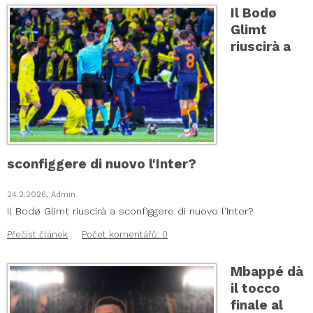
Il Bodø
Glimt
riuscirà a
sconfiggere di nuovo l'Inter?
24.2.2026, Admin
Il Bodø Glimt riuscirà a sconfiggere di nuovo l'Inter?
Přečíst článek
Počet komentářů: 0
Mbappé dà
il tocco
finale al