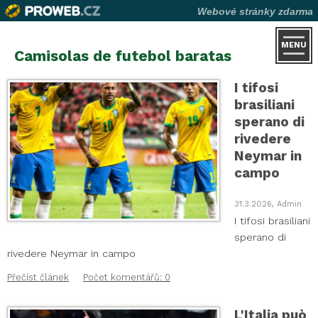
Webové stránky zdarma
MENU
Camisolas de futebol baratas
I tifosi
brasiliani
sperano di
rivedere
Neymar in
campo
31.3.2026, Admin
I tifosi brasiliani
sperano di
rivedere Neymar in campo
Přečíst článek
Počet komentářů: 0
L'Italia può