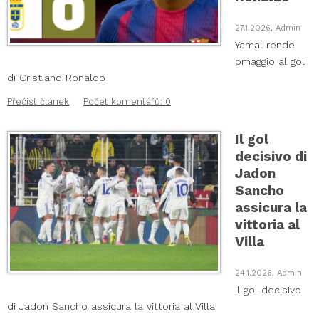
27.1.2026, Admin
Yamal rende
omaggio al gol
di Cristiano Ronaldo
Přečíst článek
Počet komentářů: 0
Il gol
decisivo di
Jadon
Sancho
assicura la
vittoria al
Villa
24.1.2026, Admin
Il gol decisivo
di Jadon Sancho assicura la vittoria al Villa