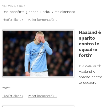
18.3.2026, Admin
Una sconfitta gloriosa! Bodø/Glimt eliminato
Přečíst článek
Počet komentářů: 0
Haaland è
sparito
contro le
squadre
forti?
14.3.2026, Admin
Haaland è
sparito contro
le squadre
forti?
Přečíst článek
Počet komentářů: 0