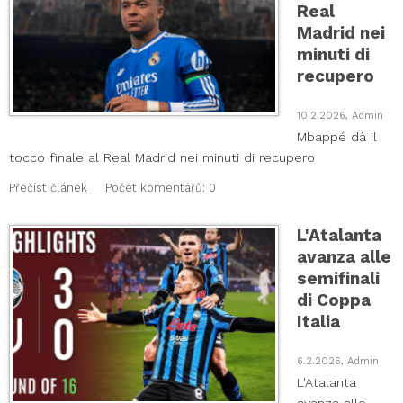
Real
Madrid nei
minuti di
recupero
10.2.2026, Admin
Mbappé dà il
tocco finale al Real Madrid nei minuti di recupero
Přečíst článek
Počet komentářů: 0
L'Atalanta
avanza alle
semifinali
di Coppa
Italia
6.2.2026, Admin
L'Atalanta