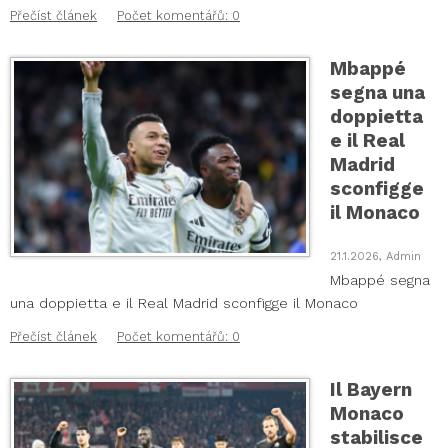
Přečíst článek
Počet komentářů: 0
Mbappé
segna una
doppietta
e il Real
Madrid
sconfigge
il Monaco
21.1.2026, Admin
Mbappé segna
una doppietta e il Real Madrid sconfigge il Monaco
Přečíst článek
Počet komentářů: 0
Il Bayern
Monaco
stabilisce