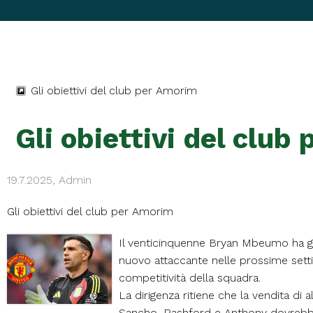
Gli obiettivi del club per Amorim
Gli obiettivi del club
19.7.2025, Admin
Gli obiettivi del club per Amorim
Il venticinquenne Bryan Mbeumo ha gio
nuovo attaccante nelle prossime setti
competitività della squadra.
La dirigenza ritiene che la vendita di
Sancho, Rashford e Anthony dovrebber