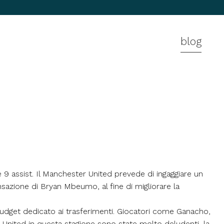
blog
9 assist. Il Manchester United prevede di ingaggiare un
sazione di Bryan Mbeumo, al fine di migliorare la
l budget dedicato ai trasferimenti. Giocatori come Ganacho,
United in questa stagione sono state molto deludenti, la