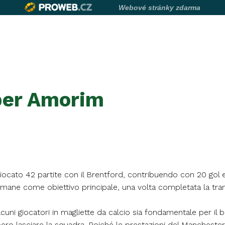
Webové stránky zdarma
 per Amorim
cato 42 partite con il Brentford, contribuendo con 20 gol e 
mane come obiettivo principale, una volta completata la tran
 alcuni giocatori in magliette da calcio sia fondamentale per i
o lasciare la squadra. Poiché le prestazioni del Manchester 